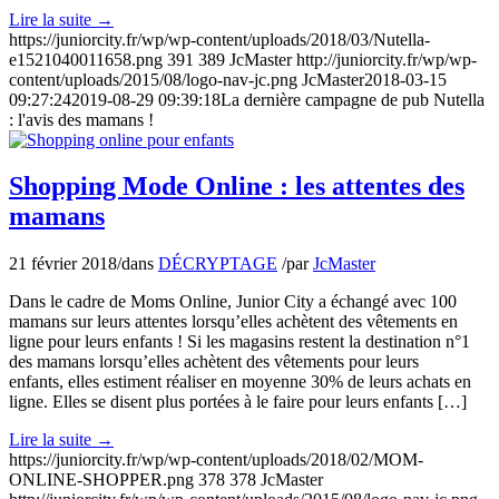
Lire la suite
→
https://juniorcity.fr/wp/wp-content/uploads/2018/03/Nutella-
e1521040011658.png
391
389
JcMaster
http://juniorcity.fr/wp/wp-
content/uploads/2015/08/logo-nav-jc.png
JcMaster
2018-03-15
09:27:24
2019-08-29 09:39:18
La dernière campagne de pub Nutella
: l'avis des mamans !
Shopping Mode Online : les attentes des
mamans
21 février 2018
/
dans
DÉCRYPTAGE
/
par
JcMaster
Dans le cadre de Moms Online, Junior City a échangé avec 100
mamans sur leurs attentes lorsqu’elles achètent des vêtements en
ligne pour leurs enfants ! Si les magasins restent la destination n°1
des mamans lorsqu’elles achètent des vêtements pour leurs
enfants, elles estiment réaliser en moyenne 30% de leurs achats en
ligne. Elles se disent plus portées à le faire pour leurs enfants […]
Lire la suite
→
https://juniorcity.fr/wp/wp-content/uploads/2018/02/MOM-
ONLINE-SHOPPER.png
378
378
JcMaster