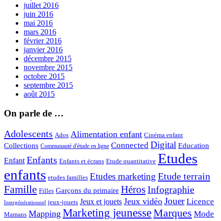
juillet 2016
juin 2016
mai 2016
mars 2016
février 2016
janvier 2016
décembre 2015
novembre 2015
octobre 2015
septembre 2015
août 2015
On parle de …
Adolescents
Alimentation enfant
Ados
Cinéma enfant
Digital
Connected
Collections
Education
Communauté d'étude en ligne
Etudes
Enfants
Enfant
Enfants et écrans
Etude quantitative
enfants
Etude terrain
Etudes marketing
etudes familles
Famille
Héros
Infographie
Garçons du primaire
Filles
Jouer
Jeux vidéo
Licence
Jeux et jouets
jeux-jouets
Intergénérationnel
Marketing jeunesse
Marques
Mapping
Mode
Mamans