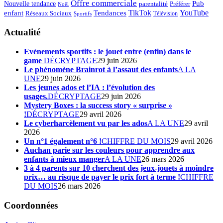
Offre commerciale
Pub
Nouvelle tendance
Préférer
parentalité
Noël
enfant
TikTok
YouTube
Tendances
Réseaux Sociaux
Télévision
Sportifs
Actualité
Evénements sportifs : le jouet entre (enfin) dans le
game
DÉCRYPTAGE
29 juin 2026
Le phénomène Brainrot à l’assaut des enfants
A LA
UNE
29 juin 2026
Les jeunes ados et l’IA : l’évolution des
usages.
DÉCRYPTAGE
29 juin 2026
Mystery Boxes : la success story « surprise »
!
DÉCRYPTAGE
29 avril 2026
Le cyberharcèlement vu par les ados
A LA UNE
29 avril
2026
Un n°1 également n°6 !
CHIFFRE DU MOIS
29 avril 2026
Auchan parie sur les couleurs pour apprendre aux
enfants à mieux manger
A LA UNE
26 mars 2026
3 à 4 parents sur 10 cherchent des jeux-jouets à moindre
prix… au risque de payer le prix fort à terme !
CHIFFRE
DU MOIS
26 mars 2026
Coordonnées