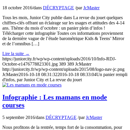
18 octobre 2016
/
dans
DÉCRYPTAGE
/
par
JcMaster
Tous les mois, Junior City publie dans La revue du jouet quelques
chiffres-clés offrant un éclairage sur les usages et attitudes des 4-14
ans. Thème du mois d’octobre : un panier plein d’infos !
Télécharger cette infographie Toutes ces informations proviennent
de la dernière vague de l’étude barométrique Kids & Teens’ Mirror
et de l’omnibus […]
Lire la suite
→
https://juniorcity.fr/wp/wp-content/uploads/2016/10/Info-RDJ-
Octobre-e1476778823301.jpg
389
389
JcMaster
http://juniorcity.fr/wp/wp-content/uploads/2015/08/logo-nav-jc.png
JcMaster
2016-10-18 08:31:32
2016-10-18 08:33:04
Un panier rempli
d'infos, par Junior City et La revue du jouet
Infographie : Les mamans en mode
courses
5 septembre 2016
/
dans
DÉCRYPTAGE
/
par
JcMaster
Nous profitons de la rentrée, temps fort de la consommation, pour