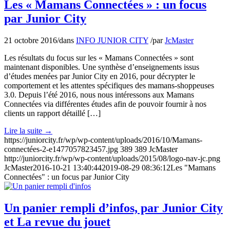
Les « Mamans Connectées » : un focus
par Junior City
21 octobre 2016
/
dans
INFO JUNIOR CITY
/
par
JcMaster
Les résultats du focus sur les « Mamans Connectées » sont
maintenant disponibles. Une synthèse d’enseignements issus
d’études menées par Junior City en 2016, pour décrypter le
comportement et les attentes spécifiques des mamans-shoppeuses
3.0. Depuis l’été 2016, nous nous intéressons aux Mamans
Connectées via différentes études afin de pouvoir fournir à nos
clients un rapport détaillé […]
Lire la suite
→
https://juniorcity.fr/wp/wp-content/uploads/2016/10/Mamans-
connectées-2-e1477057823457.jpg
389
389
JcMaster
http://juniorcity.fr/wp/wp-content/uploads/2015/08/logo-nav-jc.png
JcMaster
2016-10-21 13:40:44
2019-08-29 08:36:12
Les "Mamans
Connectées" : un focus par Junior City
Un panier rempli d’infos, par Junior City
et La revue du jouet