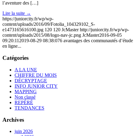
l’aventure des […]
Lire la suite
→
https://juniorcity.fr/wp/wp-
content/uploads/2016/09/Fotolia_104329102_S-
e1473165616100.jpg
120
120
JcMaster
http://juniorcity.fr/wp/wp-
content/uploads/2015/08/logo-nav-jc.png
JcMaster
2016-09-05
09:20:11
2019-08-29 08:38:07
6 avantages des communautés d’étude
en ligne...
Catégories
A LA UNE
CHIFFRE DU MOIS
DÉCRYPTAGE
INFO JUNIOR CITY
MAPPING
Non classé
REPÉRÉ
TENDANCES
Archives
juin 2026