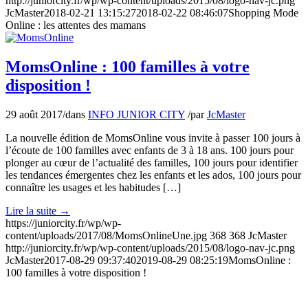
http://juniorcity.fr/wp/wp-content/uploads/2015/08/logo-nav-jc.png
JcMaster
2018-02-21 13:15:27
2018-02-22 08:46:07
Shopping Mode
Online : les attentes des mamans
MomsOnline : 100 familles à votre
disposition !
29 août 2017
/
dans
INFO JUNIOR CITY
/
par
JcMaster
La nouvelle édition de MomsOnline vous invite à passer 100 jours à
l’écoute de 100 familles avec enfants de 3 à 18 ans. 100 jours pour
plonger au cœur de l’actualité des familles, 100 jours pour identifier
les tendances émergentes chez les enfants et les ados, 100 jours pour
connaître les usages et les habitudes […]
Lire la suite
→
https://juniorcity.fr/wp/wp-
content/uploads/2017/08/MomsOnlineUne.jpg
368
368
JcMaster
http://juniorcity.fr/wp/wp-content/uploads/2015/08/logo-nav-jc.png
JcMaster
2017-08-29 09:37:40
2019-08-29 08:25:19
MomsOnline :
100 familles à votre disposition !