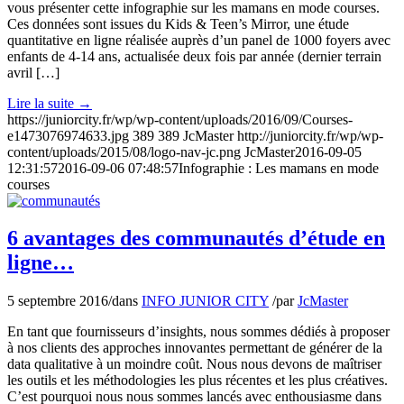
vous présenter cette infographie sur les mamans en mode courses.
Ces données sont issues du Kids & Teen’s Mirror, une étude
quantitative en ligne réalisée auprès d’un panel de 1000 foyers avec
enfants de 4-14 ans, actualisée deux fois par année (dernier terrain
avril […]
Lire la suite
→
https://juniorcity.fr/wp/wp-content/uploads/2016/09/Courses-
e1473076974633.jpg
389
389
JcMaster
http://juniorcity.fr/wp/wp-
content/uploads/2015/08/logo-nav-jc.png
JcMaster
2016-09-05
12:31:57
2016-09-06 07:48:57
Infographie : Les mamans en mode
courses
6 avantages des communautés d’étude en
ligne…
5 septembre 2016
/
dans
INFO JUNIOR CITY
/
par
JcMaster
En tant que fournisseurs d’insights, nous sommes dédiés à proposer
à nos clients des approches innovantes permettant de générer de la
data qualitative à un moindre coût. Nous nous devons de maîtriser
les outils et les méthodologies les plus récentes et les plus créatives.
C’est pourquoi nous nous sommes lancés avec enthousiasme dans