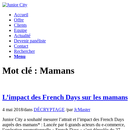
Accueil
Offre
Clients
Equipe
Actualité
Devenir panéliste
Contact
Rechercher
Menu
Mot clé : Mamans
L’impact des French Days sur les mamans
4 mai 2018
/
dans
DÉCRYPTAGE
/
par
JcMaster
Junior City a souhaité mesurer l’attrait et l’impact des French Days
auprès des mamans* : Lancée par 6 grands acteurs du e-commerce,
l’opération promotionnelle « French Days » s’est déroulée du 27