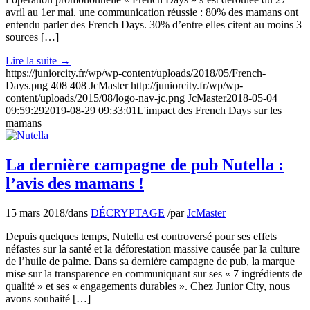
avril au 1er mai. une communication réussie : 80% des mamans ont
entendu parler des French Days. 30% d’entre elles citent au moins 3
sources […]
Lire la suite
→
https://juniorcity.fr/wp/wp-content/uploads/2018/05/French-
Days.png
408
408
JcMaster
http://juniorcity.fr/wp/wp-
content/uploads/2015/08/logo-nav-jc.png
JcMaster
2018-05-04
09:59:29
2019-08-29 09:33:01
L'impact des French Days sur les
mamans
La dernière campagne de pub Nutella :
l’avis des mamans !
15 mars 2018
/
dans
DÉCRYPTAGE
/
par
JcMaster
Depuis quelques temps, Nutella est controversé pour ses effets
néfastes sur la santé et la déforestation massive causée par la culture
de l’huile de palme. Dans sa dernière campagne de pub, la marque
mise sur la transparence en communiquant sur ses « 7 ingrédients de
qualité » et ses « engagements durables ». Chez Junior City, nous
avons souhaité […]